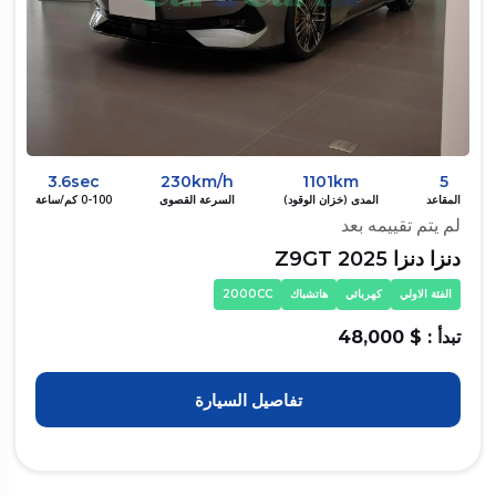
3.6sec
230km/h
1101km
5
المقاعد
المدى (خزان الوقود)
السرعة القصوى
0-100 كم/ساعة
لم يتم تقييمه بعد
دنزا دنزا Z9GT 2025
الفئة الاولي
كهربائي
هاتشباك
2000CC
تبدأ : $ 48,000
تفاصيل السيارة