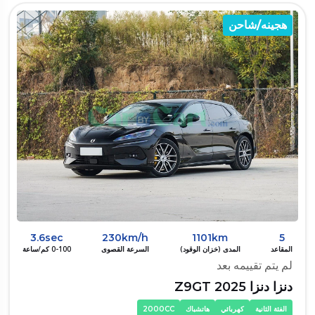
هجينه/شاحن
3.6sec
230km/h
1101km
5
المقاعد
المدى (خزان الوقود)
السرعة القصوى
0-100 كم/ساعة
لم يتم تقييمه بعد
دنزا دنزا Z9GT 2025
الفئة الثانية
كهربائي
هاتشباك
2000CC