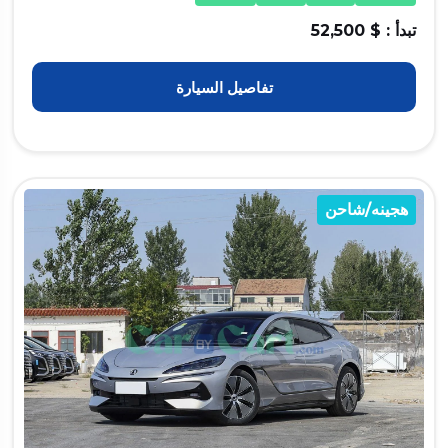
تبدأ : $ 52,500
تفاصيل السيارة
هجينه/شاحن