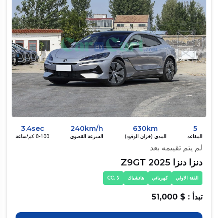
3.4sec
240km/h
630km
5
المقاعد
المدى (خزان الوقود)
السرعة القصوى
0-100 كم/ساعة
لم يتم تقييمه بعد
دنزا دنزا Z9GT 2025
الفئة الاولي
كهربائي
هاتشباك
لا .CC
تبدأ : $ 51,000