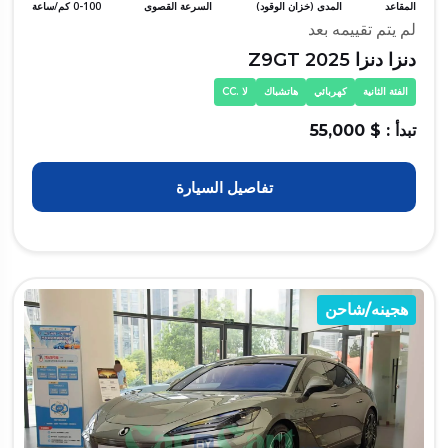
المقاعد
المدى (خزان الوقود)
السرعة القصوى
0-100 كم/ساعة
لم يتم تقييمه بعد
دنزا دنزا Z9GT 2025
الفئة الثانية
كهربائي
هاتشباك
لا .CC
تبدأ : $ 55,000
تفاصيل السيارة
هجينه/شاحن