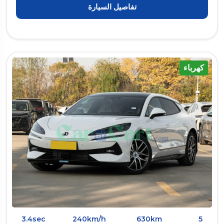
تفاصيل السيارة
كهرباء
3.4sec
240km/h
630km
5