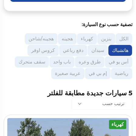
تصفية حسب نوع السيارة:
الكل
بنزين
كهرباء
هجينه
هجينه/شاحن
هاتشباك
سيدان
دفع رباعي
كروس اوفر
أس يو في
طرق وعره
باب واحد
سقف متحرك
رياضية
إم بي في
عربية صغيرة
5 سيارات جديدة مطابقة للفلتر
ترتيب حسب
كهرباء