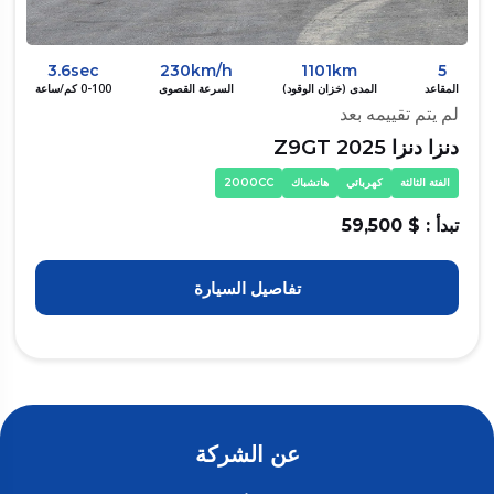
3.6sec
230km/h
1101km
5
المقاعد
المدى (خزان الوقود)
السرعة القصوى
0-100 كم/ساعة
لم يتم تقييمه بعد
دنزا دنزا Z9GT 2025
الفئة الثالثة
كهربائي
هاتشباك
2000CC
تبدأ : $ 59,500
تفاصيل السيارة
عن الشركة