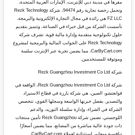
مقرها في مدينة دبي للإنترنت، الإمارات العربية المتحدة،
وتحمل رخصة تجارية رقم 94474، شركة
Rezk Technology
FZ LLC
هي رائدة في مجال التجارة الإلكترونية والبرمجة.
تأسست الشركة من قبل خبراء في الصناعة، وتتميز بتقديم
حلول تكنولوجية متقدمة وإدارة مالية قوية. تشرف شركة
Rezk Technology
على الجوانب المالية والبرمجية لمشروع
CarByCart.com
، مما يضمن تجربة عبر الإنترنت سلسة
وموثوقة للمستخدمين.
شركة
Rezk Guangzhou Investment Co Ltd
شركة
Rezk Guangzhou Investment Co Ltd
، الواقعة في
قوانغتشو، الصين، هي شركة بارزة في قطاع الاستيراد
والتصدير. بفضل خبرتها الواسعة وسجلها القوي، تتخصص
الشركة في الشراء، وإدارة سلسلة التوريد، والدعم
اللوجستي. تضمن شركة
Rezk Guangzhou
تأمين منتجات
ذات جودة عالية مباشرة من المصانع، مما يضمن أسعارًا
تنافسية ومعايير استثنائية لعملاء
CarByCart.com
.