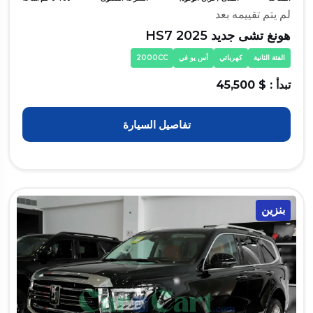
لم يتم تقييمه بعد
هونغ تشى جديد HS7 2025
الفئة الثانية
كهربائي
أس يو في
2000CC
تبدأ : $ 45,500
تفاصيل السيارة
بنزين