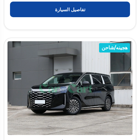
تفاصيل السيارة
هجينه/شاحن