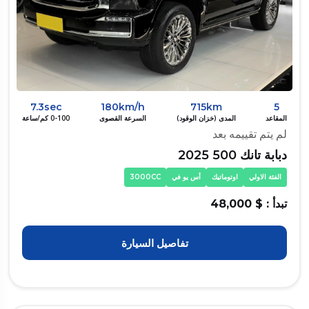
7.3sec
180km/h
715km
5
المقاعد
المدى (خزان الوقود)
السرعة القصوى
0-100 كم/ساعة
لم يتم تقييمه بعد
دبابة تانك 500 2025
الفئة الاولي
اوتوماتيك
أس يو في
3000CC
تبدأ : $ 48,000
تفاصيل السيارة