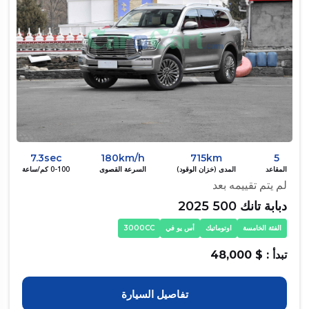
7.3sec
180km/h
715km
5
المقاعد
المدى (خزان الوقود)
السرعة القصوى
0-100 كم/ساعة
لم يتم تقييمه بعد
دبابة تانك 500 2025
الفئة الخامسة
اوتوماتيك
أس يو في
3000CC
تبدأ : $ 48,000
تفاصيل السيارة