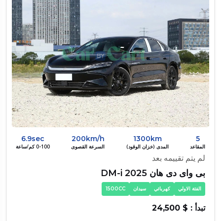
6.9sec
200km/h
1300km
5
المقاعد
المدى (خزان الوقود)
السرعة القصوى
0-100 كم/ساعة
لم يتم تقييمه بعد
بى واى دى هان DM-i 2025
الفئة الاولي
كهربائي
سيدان
1500CC
تبدأ : $ 24,500