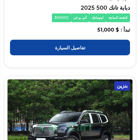
دبابة تانك 500 2025
الطبعة السابعة
اوتوماتيك
أس يو في
3000CC
تبدأ : $ 51,000
تفاصيل السيارة
بنزين