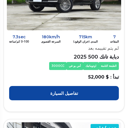
7.3sec
180km/h
715km
7
المقاعد
المدى (خزان الوقود)
السرعة القصوى
0-100 كم/ساعة
لم يتم تقييمه بعد
دبابة تانك 500 2025
الطبعة التامنة
اوتوماتيك
أس يو في
3000CC
تبدأ : $ 52,000
تفاصيل السيارة