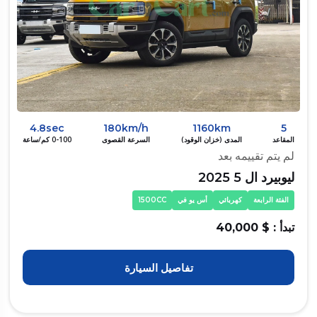
4.8sec
180km/h
1160km
5
المقاعد
المدى (خزان الوقود)
السرعة القصوى
0-100 كم/ساعة
لم يتم تقييمه بعد
ليوبيرد ال 5 2025
الفئة الرابعة
كهربائي
أس يو في
1500CC
تبدأ : $ 40,000
تفاصيل السيارة