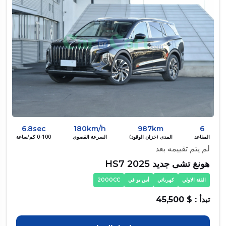
6.8sec
180km/h
987km
6
المقاعد
المدى (خزان الوقود)
السرعة القصوى
0-100 كم/ساعة
لم يتم تقييمه بعد
هونغ تشى جديد HS7 2025
الفئة الاولي
كهربائي
أس يو في
2000CC
تبدأ : $ 45,500