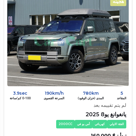
هجينه
3.9sec
190km/h
780km
5
المقاعد
المدى (خزان الوقود)
السرعة القصوى
0-100 كم/ساعة
لم يتم تقييمه بعد
يانغوانغ يو8 2025
الفئة الاولي
كهربائي
أس يو في
2000CC
تبدأ : $ 160,000