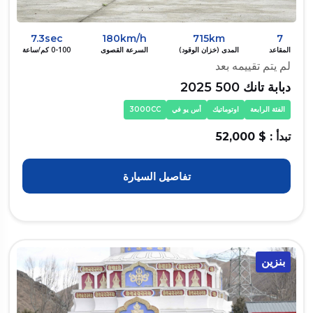
7.3sec
180km/h
715km
7
المقاعد
المدى (خزان الوقود)
السرعة القصوى
0-100 كم/ساعة
لم يتم تقييمه بعد
دبابة تانك 500 2025
الفئة الرابعة
اوتوماتيك
أس يو في
3000CC
تبدأ : $ 52,000
تفاصيل السيارة
بنزين