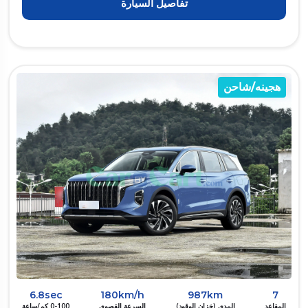
تفاصيل السيارة
هجينه/شاحن
6.8sec
180km/h
987km
7
المقاعد
المدى (خزان الوقود)
السرعة القصوى
0-100 كم/ساعة