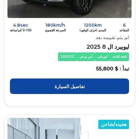
4.8sec
180km/h
1200km
6
المقاعد
المدى (خزان الوقود)
السرعة القصوى
0-100 كم/ساعة
لم يتم تقييمه بعد
ليوبيرد ال 8 2025
الفئة الثانية
كهربائي
أس يو في
2000CC
تبدأ : $ 55,800
تفاصيل السيارة
هجينه/شاحن