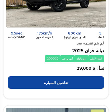
9.5sec
175km/h
800km
5
المقاعد
المدى (خزان الوقود)
السرعة القصوى
0-100 كم/ساعة
لم يتم تقييمه بعد
دبابة خزان 2025
الفئة الاولي
اوتوماتيك
أس يو في
2000CC
تبدأ : $ 29,000
تفاصيل السيارة