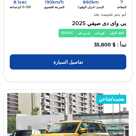
8.1sec
190km/h
860km
7
المقاعد
المدى (خزان الوقود)
السرعة القصوى
0-100 كم/ساعة
لم يتم تقييمه بعد
بى واى دى صيفي 2025
الفئة الاولي
كهربائي
إم بي في
1500CC
تبدأ : $ 35,800
تفاصيل السيارة
هجينه/شاحن