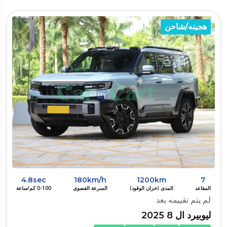
هجينه/شاحن
4.8sec
180km/h
1200km
7
المقاعد
المدى (خزان الوقود)
السرعة القصوى
0-100 كم/ساعة
لم يتم تقييمه بعد
ليوبيرد ال 8 2025