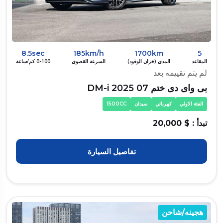
8.5sec
185km/h
1700km
5
المقاعد
المدى (خزان الوقود)
السرعة القصوى
0-100 كم/ساعة
لم يتم تقييمه بعد
بى واى دى ختم 07 DM-i 2025
الفئة الاولي
كهربائي
سيدان
1500CC
تبدأ : $ 20,000
تفاصيل السيارة
هجينه/شاحن