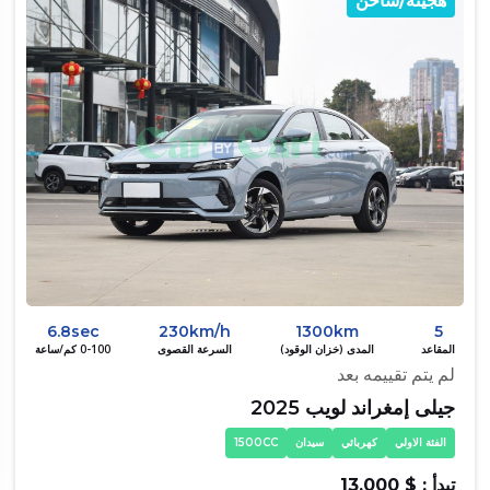
هجينه/شاحن
6.8sec
230km/h
1300km
5
المقاعد
المدى (خزان الوقود)
السرعة القصوى
0-100 كم/ساعة
لم يتم تقييمه بعد
جيلى إمغراند لويب 2025
الفئة الاولي
كهربائي
سيدان
1500CC
تبدأ : $ 13,000