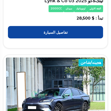
لينك&كو Lynk & Co 03 2025
الفئة الاولي
اوتوماتيك
سيدان
2000CC
تبدأ : $ 28,500
تفاصيل السيارة
هجينه/شاحن