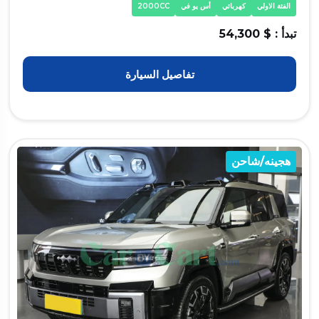
الفئة الاولي
كهربائي
أس يو في
2000CC
تبدأ : $ 54,300
تفاصيل السيارة
هجينه/شاحن