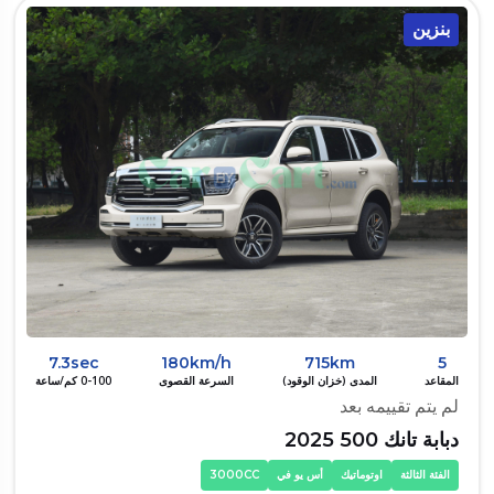
بنزين
7.3sec
180km/h
715km
5
المقاعد
المدى (خزان الوقود)
السرعة القصوى
0-100 كم/ساعة
لم يتم تقييمه بعد
دبابة تانك 500 2025
الفئة الثالثة
اوتوماتيك
أس يو في
3000CC