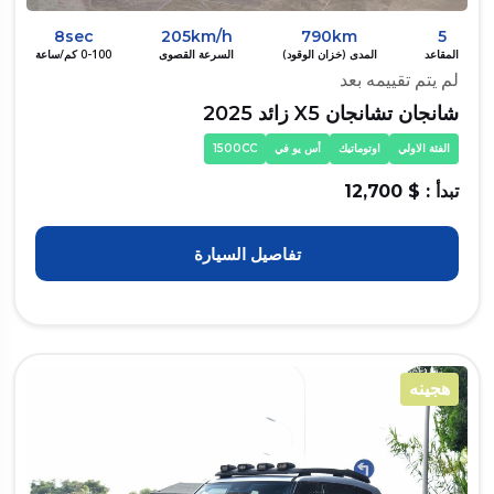
8sec
205km/h
790km
5
المقاعد
المدى (خزان الوقود)
السرعة القصوى
0-100 كم/ساعة
لم يتم تقييمه بعد
شانجان تشانجان X5 زائد 2025
الفئة الاولي
اوتوماتيك
أس يو في
1500CC
تبدأ : $ 12,700
تفاصيل السيارة
هجينه