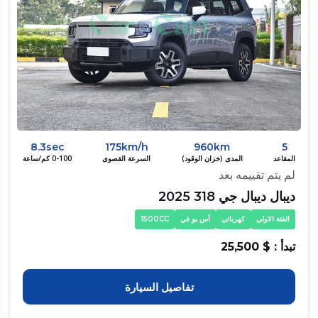
8.3sec
175km/h
960km
5
المقاعد
المدى (خزان الوقود)
السرعة القصوى
0-100 كم/ساعة
لم يتم تقييمه بعد
ديبال ديبال جي 318 2025
الفئة الاولي
كهربائي
أس يو في
1500CC
تبدأ : $ 25,500
تفاصيل السيارة