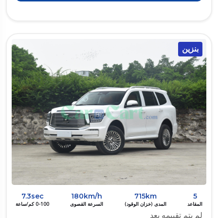
بنزين
7.3sec
180km/h
715km
5
المقاعد
المدى (خزان الوقود)
السرعة القصوى
0-100 كم/ساعة
لم يتم تقييمه بعد