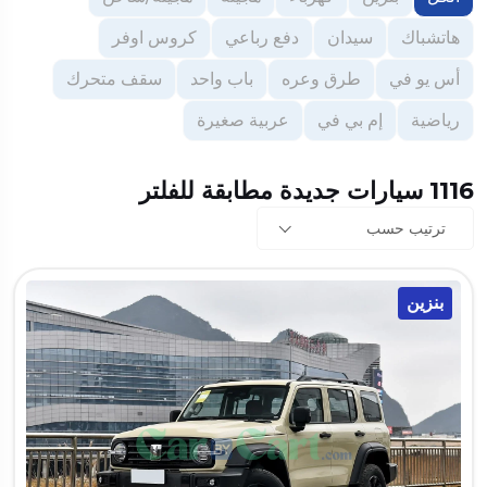
هاتشباك
سيدان
دفع رباعي
كروس اوفر
أس يو في
طرق وعره
باب واحد
سقف متحرك
رياضية
إم بي في
عربية صغيرة
1116 سيارات جديدة مطابقة للفلتر
ترتيب حسب
بنزين