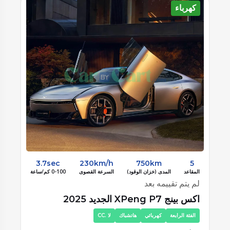
كهرباء
3.4sec
240km/h
630km
5
3.7
المقاعد
المدى (خزان الوقود)
السرعة القصوى
0-100 كم/ساعة
لم يتم تقييمه بعد
دنزا دنزا Z9GT 2025
الفئة الاولي
كهربائي
هاتشباك
لا .CC