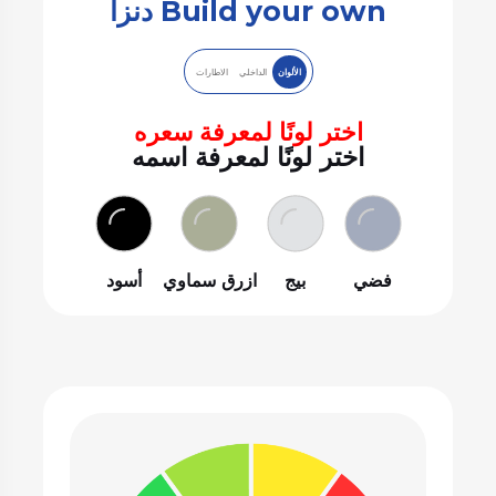
Build your own دنزا
الألوان
الداخلي
الاطارات
اختر لونًا لمعرفة سعره
اختر لونًا لمعرفة اسمه
فضي
بيج
ازرق سماوي
أسود