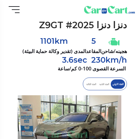
دنزا
دنزا Z9GT #2025
1101km
5
هجينه/شاحن
المقاعد
المدى (تقدير وكالة حماية البيئة)
3.6sec
230km/h
السرعة القصوى
0-100 كم/ساعة
الفئة الاولي
الفئة الثانية
الفئة الثالثة