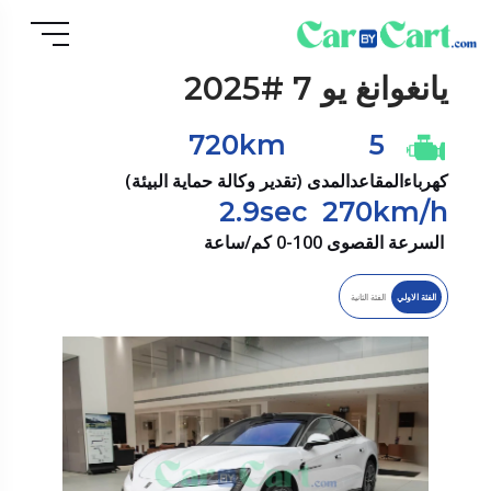
يانغوانغ
يو 7 #2025
720km
5
كهرباء
المقاعد
المدى (تقدير وكالة حماية البيئة)
2.9sec
270km/h
السرعة القصوى
0-100 كم/ساعة
الفئة الاولي
الفئة الثانية