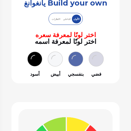
Build your own يانغوانغ
الألوان
الداخلي
الاطارات
اختر لونًا لمعرفة سعره
اختر لونًا لمعرفة اسمه
فضي
بنفسجي
أبيض
أسود