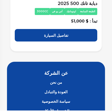
دبابة تانك 500 2025
دبا
الطبعة السابعة
اوتوماتيك
أس يو في
3000CC
ا
تبدأ : $ 51,000
تبد
تفاصيل السيارة
عن الشركة
من نحن
العودة والتبادل
سياسة الخصوصية
الشروط والأحكام