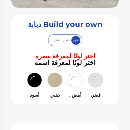
Build your own دبابة
الألوان
الداخلي
الاطارات
اختر لونًا لمعرفة سعره
اختر لونًا لمعرفة اسمه
فضي
أبيض .
ذهبي
أسود