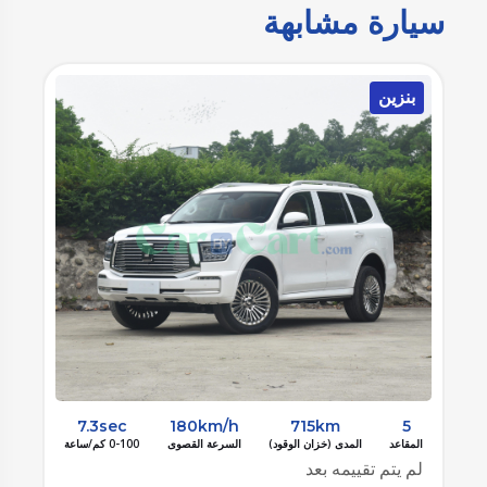
سيارة مشابهة
بنزين
ب
7.3sec
180km/h
715km
5
المقاعد
المدى (خزان الوقود)
السرعة القصوى
0-100 كم/ساعة
الم
لم يتم تقييمه بعد
لم