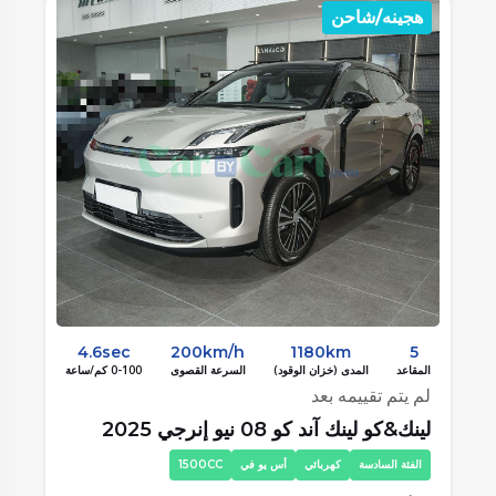
هجينه
ه
5.4sec
180km/h
1050km
5
المقاعد
المدى (خزان الوقود)
السرعة القصوى
0-100 كم/ساعة
الم
لم يتم تقييمه بعد
لم
ال اي اوتو (ليشيانج) إل6 2025
ال
الفئة الاولي
كهربائي
أس يو في
1500CC
ا