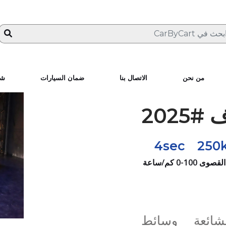
من نحن
الاتصال بنا
ضمان السيارات
شا
4sec
250
القصوى
0-100 كم/ساعة
لشائعة
وسائط