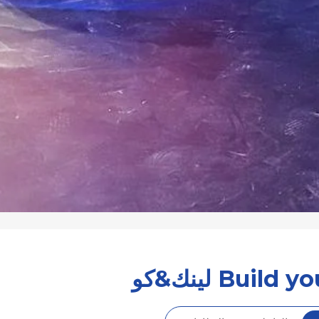
Buil لينك&كو