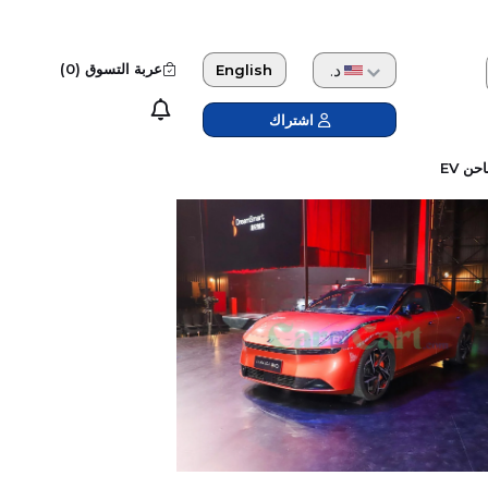
دولار امريكي
عربة التسوق (
0
)
English
اشتراك
حن EV