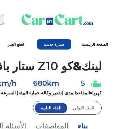
الصفحة الرئيسية
سيارة جديدة
قطع الغيار
لينك&كو
Z10 ستار باف #2025
km/h
680km
5
كهرباء
المقاعد
المدى (تقدير وكالة حماية البيئة)
السرعة 
الفئة الاولي
الفئة الثانية
بناء
المواصفات
الأسئلة ا