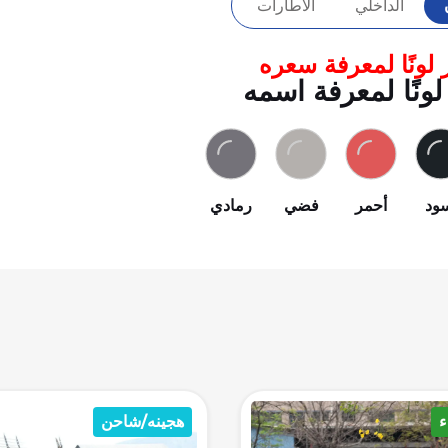
الداخلي
الاطارات
 لونًا لمعرفة سعره
لونًا لمعرفة اسمه
ود
أحمر
فضي
رمادي
ه/شاحن
هجينه