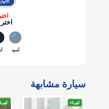
الألوان
اختر
اختر 
أسود
أس
سيارة مشابهة
كهرباء
هجين