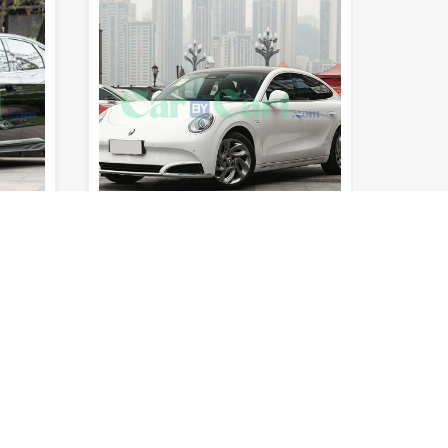
5
4sec
185km/h
610km
5
5se
0-100 كم/
المدى (خزان
السرعة
0-100 كم/
ساعة
المقاعد
الوقود)
القصوى
ساعة
المقاعد
لم يتم تقييمه بعد
لم يتم
بى واى دى هان EV الشرف
2025
2025
الفئة الرابعة
كهربائي
سيدان
لا .CC
الفئة ا