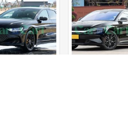
sec
190km/h
980km
5
4sec
185km/h
990km
المدى (خزان
السرعة
0-100 كم/
المدى (خزان
السرعة
الوقود)
القصوى
ساعة
المقاعد
الوقود)
القصوى
س
 تقييمه بعد
لم يتم تقييمه بعد
بى واى دى هان DM-i الشرف
افاتار 12 2025
الفئة الاولي
كهربائي
سيدان
500CC
لسادسة
كهربائي
سيدان
1500CC
تبدأ : $ 39,000