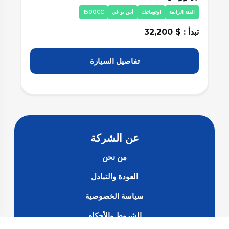
الفئة الرابعة
اوتوماتيك
أس يو في
1500CC
ا
تبدأ : $ 32,200
تبد
تفاصيل السيارة
عن الشركة
من نحن
العودة والتبادل
سياسة الخصوصية
الشروط والأحكام