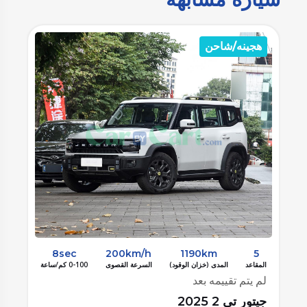
هجينه/شاحن
ه
8sec
200km/h
1190km
5
المقاعد
المدى (خزان الوقود)
السرعة القصوى
0-100 كم/ساعة
الم
لم يتم تقييمه بعد
لم
جيتور تي 2 2025
جيت