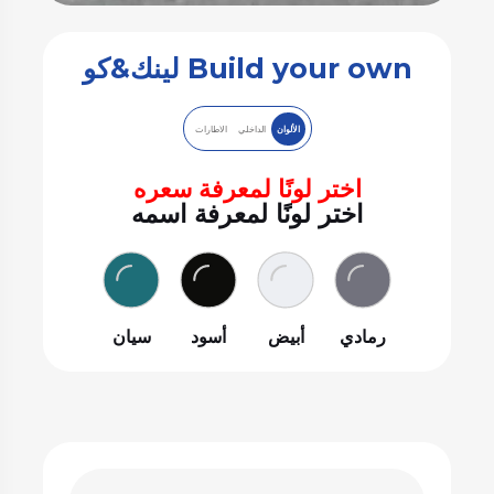
Build your own لينك&كو
الألوان
الداخلي
الاطارات
اختر لونًا لمعرفة سعره
اختر لونًا لمعرفة اسمه
رمادي
أبيض
أسود
سيان