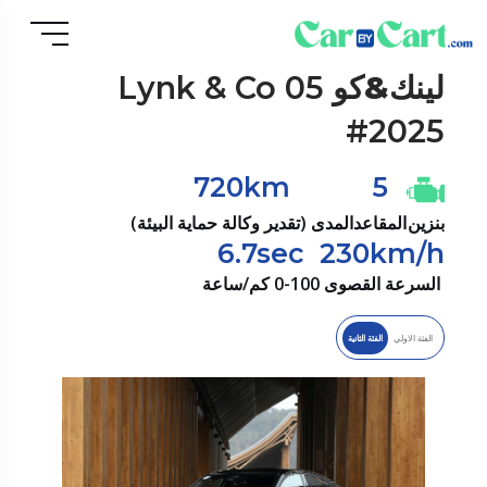
لينك&كو
Lynk & Co 05
#2025
720km
5
بنزين
المقاعد
المدى (تقدير وكالة حماية البيئة)
6.7sec
230km/h
السرعة القصوى
0-100 كم/ساعة
الفئة الاولي
الفئة الثانية