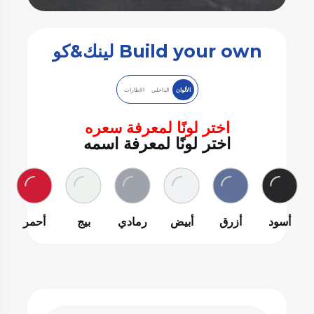
Build your own لينك&كو
الألوان
الداخلي
الاطارات
اختر لونًا لمعرفة سعره
اختر لونًا لمعرفة اسمه
أسود
أزرق
أبيض
رمادي
بيج
أحمر