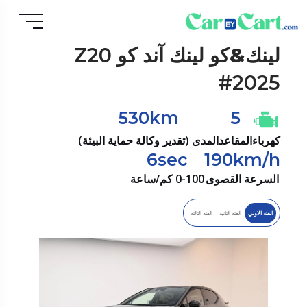
لينك&كو
لينك آند كو Z20
#2025
530km
5
كهرباء
المقاعد
المدى (تقدير وكالة حماية البيئة)
6sec
190km/h
السرعة القصوى
0-100 كم/ساعة
الفئة الاولي
الفئة الثانية
الفئة الثالثة