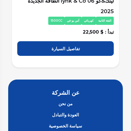
لينك&كو lynk & Co 06 الطاقة الجديدة
ها
2025
ا
الفئة الثانية
كهربائي
أس يو في
1500CC
تبد
تبدأ : $ 22,500
تفاصيل السيارة
عن الشركة
من نحن
العودة والتبادل
سياسة الخصوصية