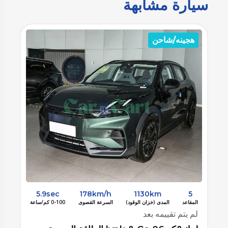
سيارة مشابهة
هجينه/شاحن
ب
5.9sec
178km/h
1130km
5
المقاعد
المدى (خزان الوقود)
السرعة القصوى
0-100 كم/ساعة
الم
لم يتم تقييمه بعد
لم