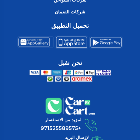
شركات الضمان
تحميل التطبيق
نحن نقبل
لمزيد من الاستفسار
+971525589575
لإرسال البريد