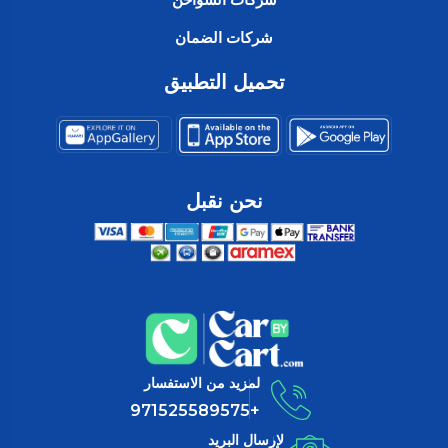
شركات الضمان
تحميل التطبيق
نحن نقبل
لمزيد من الاستفسار
+971525589575
لإرسال البريد