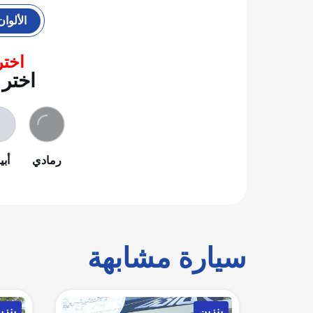
الألوان
اختر
اختر 
رمادي
أب
سيارة مشابهة
بنزين
بنزين