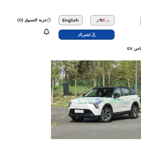
دولار امريكي
عربة التسوق (
0
)
English
اشتراك
حن EV