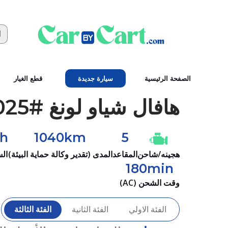
الصفحة الرئيسية
سيارة جديدة
قطع الغيار
هافال
شياو لونغ #2025
/h
1040km
5
هجينه/شاحن
المقاعد
المدى (تقدير وكالة حماية البيئة)
ال
180min
وقت الشحن (AC)
الفئة الاولي
الفئة الثانية
الفئة الثالثة