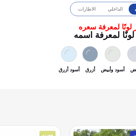
الداخلي
الاطارات
 لونًا لمعرفة سعره
لونًا لمعرفة اسمه
يض
أسود وأبيض
أزرق
أسود أزرق
هجينه