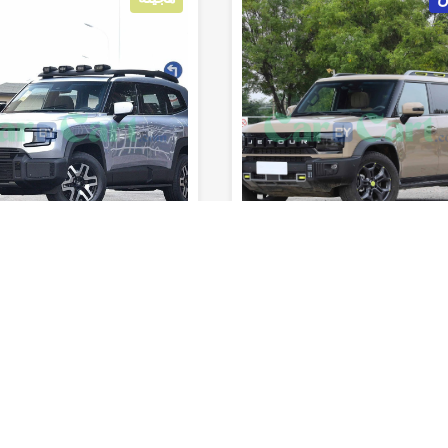
sec
175km/h
960km
5
8sec
180km/h
790km
المدى (خزان
السرعة
0-100 كم/
المدى (خزان
السرعة
الوقود)
القصوى
ساعة
المقاعد
الوقود)
القصوى
س
 تقييمه بعد
لم يتم تقييمه بعد
2 2025
ديبال ديبال جي 318 2025
الثة
اوتوماتيك
أس يو في
الفئة الاولي
كهربائي
أس يو في
CC
20