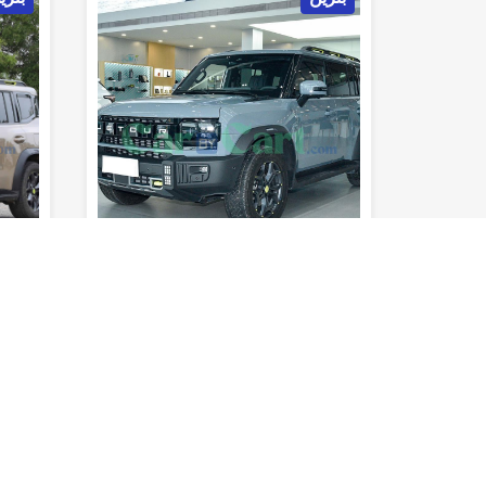
5
8sec
180km/h
790km
5
8se
0-100 كم/
المدى (خزان
السرعة
0-100 كم/
ساعة
المقاعد
الوقود)
القصوى
ساعة
المقاعد
لم يتم تقييمه بعد
لم يتم
جيتور تي 2 2025
جيتور تي 
الفئة الثانية
اوتوماتيك
أس يو في
الفئة الث
00CC
2000CC