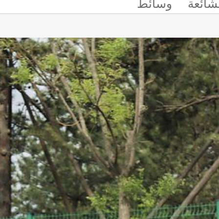
لشائعة
وسائط