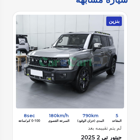
بنزين
ب
8sec
180km/h
790km
5
المقاعد
المدى (خزان الوقود)
السرعة القصوى
0-100 كم/ساعة
الم
لم يتم تقييمه بعد
لم
جيتور تي 2 2025
جيت