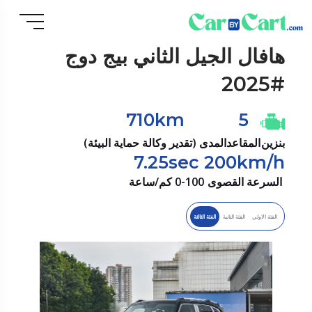
هافال
الجيل الثاني بيج دوج
#2025
710km
5
بنزين
المقاعد
المدى (تقدير وكالة حماية البيئة)
7.25sec
200km/h
السرعة القصوى
0-100 كم/ساعة
الفئة الاولي
الفئة الثانية
الفئة الثالثة