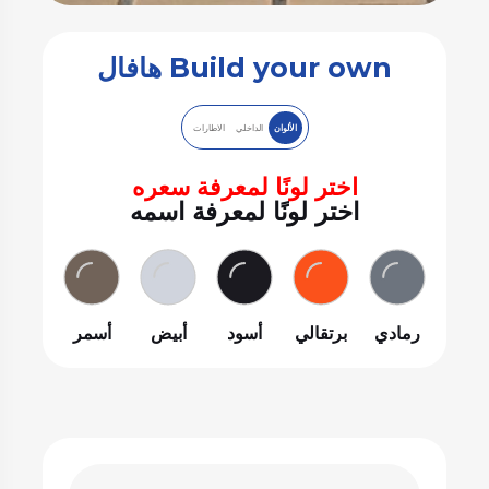
Build your own هافال
الألوان
الداخلي
الاطارات
اختر لونًا لمعرفة سعره
اختر لونًا لمعرفة اسمه
رمادي
برتقالي
أسود
أبيض
أسمر