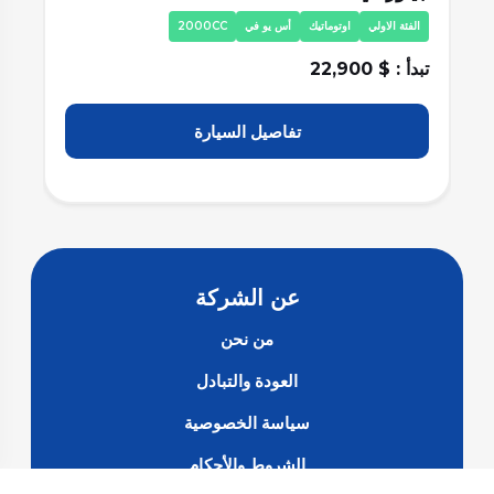
الفئة الاولي
اوتوماتيك
أس يو في
2000CC
ا
تبدأ : $ 22,900
تبد
تفاصيل السيارة
عن الشركة
من نحن
العودة والتبادل
سياسة الخصوصية
الشروط والأحكام