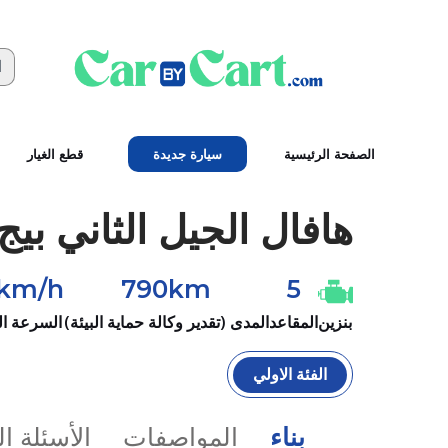
الصفحة الرئيسية
سيارة جديدة
قطع الغيار
هافال
الجيل الثاني بيج د
0km/h
790km
5
بنزين
المقاعد
المدى (تقدير وكالة حماية البيئة)
السرعة ا
الفئة الاولي
بناء
المواصفات
الأسئلة ا