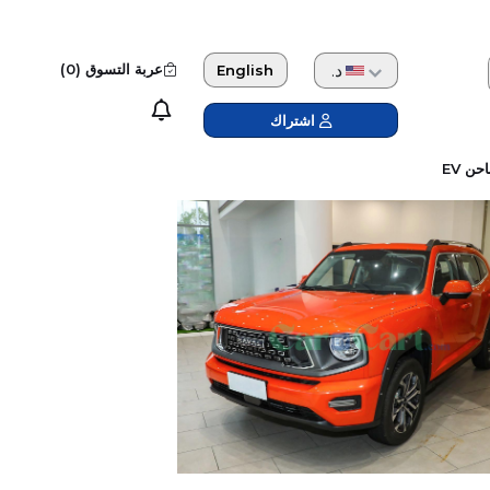
دولار امريكي
عربة التسوق (
0
)
English
اشتراك
حن EV