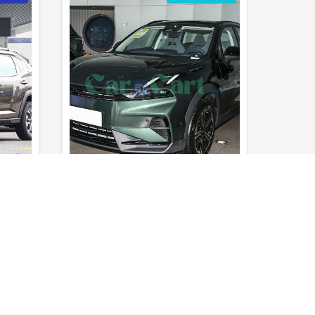
5
7.25sec
200km/h
760km
5
5.9se
0-100 كم/
المدى (خزان
السرعة
0-100 كم/
ساعة
المقاعد
الوقود)
القصوى
ساعة
المقاعد
لم يتم تقييمه بعد
لم يتم
هافال الجيل الثاني بيج دوج
هافال
2025
2025
1500C
الفئة الاولي
اوتوماتيك
أس يو في
الفئة الث