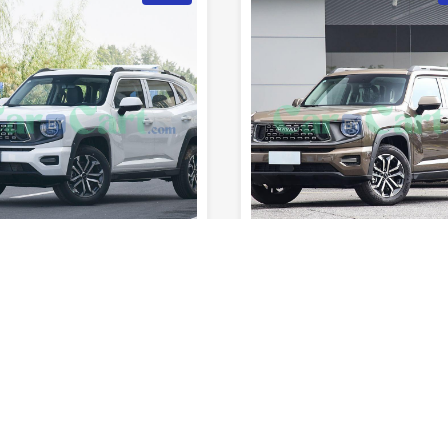
ec
180km/h
830km
5
7.25sec
200km/h
760km
المدى (خزان
السرعة
0-100 كم/
المدى (خزان
السرعة
الوقود)
القصوى
ساعة
المقاعد
الوقود)
القصوى
س
 تقييمه بعد
لم يتم تقييمه بعد
 الجيل الثاني بيج دوج
جيتور تي 2 2025
الفئة الاولي
اوتوماتيك
أس يو في
1500CC
انية
اوتوماتيك
أس يو في