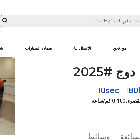
من نحن
الاتصال بنا
ضمان السيارات
شا
وج #2025
10sec
18
لقصوى
0-100 كم/ساعة
لشائعة
وسائط