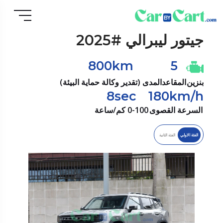
جيتور
ليبرالي #2025
800km
5
بنزين
المقاعد
المدى (تقدير وكالة حماية البيئة)
8sec
180km/h
السرعة القصوى
0-100 كم/ساعة
الفئة الاولي
الفئة الثانية