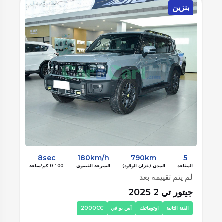
بنزين
ب
8sec
180km/h
790km
5
المقاعد
المدى (خزان الوقود)
السرعة القصوى
0-100 كم/ساعة
الم
لم يتم تقييمه بعد
لم
جيتور تي 2 2025
جيت
الفئة الثانية
اوتوماتيك
أس يو في
2000CC
ا