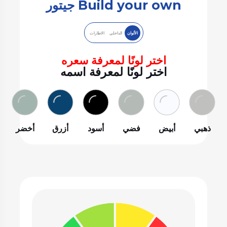
Build your own جيتور
الألوان
الداخلي
الاطارات
اختر لونًا لمعرفة سعره
اختر لونًا لمعرفة اسمه
ذهبي
أبيض
فضي
أسود
أزرق
أخضر