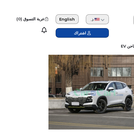
دولار امريكي
عربة التسوق (
0
)
English
اشتراك
حن EV