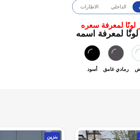
الداخلي
الاطارات
 لونًا لمعرفة سعره
لونًا لمعرفة اسمه
يض
رمادي غامق
أسود
بنزين
بنزين