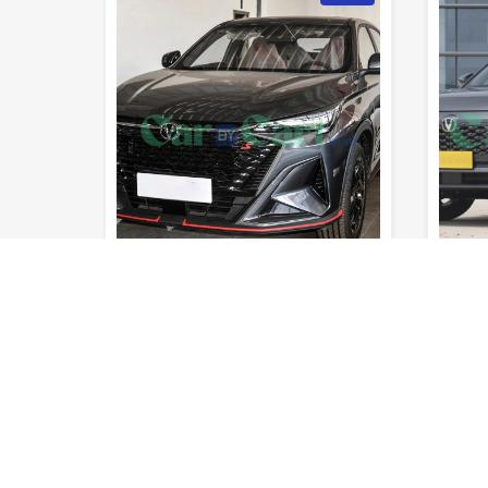
9sec
175km/h
710km
5
8sec
205km/h
السرعة
0-100 كم/
المدى (خزان
السرعة
0-100 كم/
القصوى
ساعة
المقاعد
الوقود)
القصوى
ساعة
عد
لم يتم تقييمه بعد
شانجان تشانجان X5 زائد
هافال M6 بلس 2025
الفئة الاولي
بنزين
أس يو في
1500CC
اتيك
أس يو في
تبدأ : $ 11,500