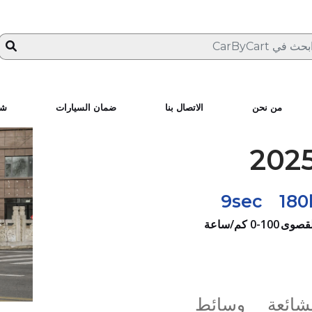
من نحن
الاتصال بنا
ضمان السيارات
شا
9sec
18
لقصوى
0-100 كم/ساعة
لشائعة
وسائط