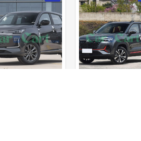
790km
5
8sec
190km/h
790km
5
المدى (خزان
السرعة
0-100 كم/
المدى (خزان
المقاعد
الوقود)
القصوى
ساعة
المقاعد
الوقود)
لم يتم تقييمه بعد
لم يتم تقييمه ب
شانجان تشانجان cs55 زائد
2025
2025
الفئة الاولي
اوتوماتيك
أس يو في
الفئة الاولي
اوتوم