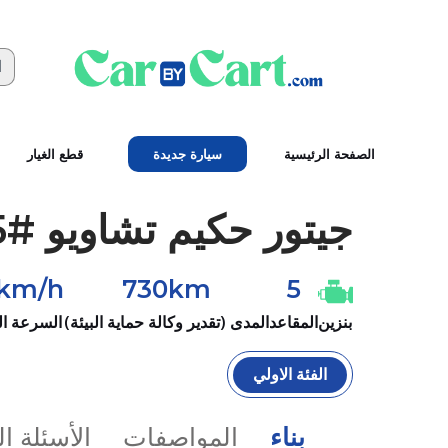
الصفحة الرئيسية
سيارة جديدة
قطع الغيار
جيتور
حكيم تشاويو #2025
0km/h
730km
5
بنزين
المقاعد
المدى (تقدير وكالة حماية البيئة)
السرعة ا
الفئة الاولي
بناء
المواصفات
الأسئلة ا