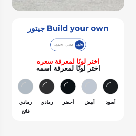
Build your own جيتور
الألوان
الداخلي
الاطارات
اختر لونًا لمعرفة سعره
اختر لونًا لمعرفة اسمه
أسود
أبيض
أخضر
رمادي
رمادي
فاتح