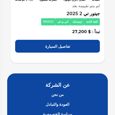
لم يتم تقييمه بعد
لم
جيتور تي 2 2025
جيت
الفئة الثانية
اوتوماتيك
أس يو في
1500CC
ا
تبدأ : $ 27,200
تبد
تفاصيل السيارة
عن الشركة
من نحن
العودة والتبادل
سياسة الخصوصية