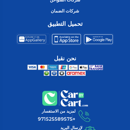
شركات الضمان
تحميل التطبيق
نحن نقبل
لمزيد من الاستفسار
+971525589575
لإرسال البريد