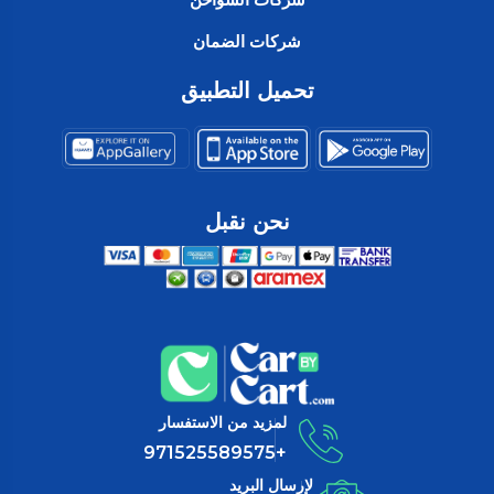
شركات الضمان
تحميل التطبيق
نحن نقبل
لمزيد من الاستفسار
+971525589575
لإرسال البريد