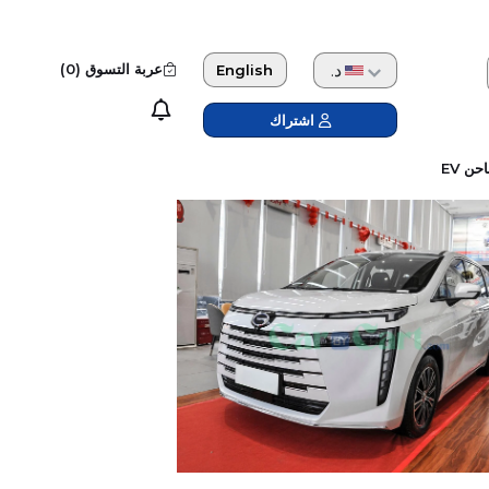
دولار امريكي
عربة التسوق (
0
)
English
اشتراك
حن EV