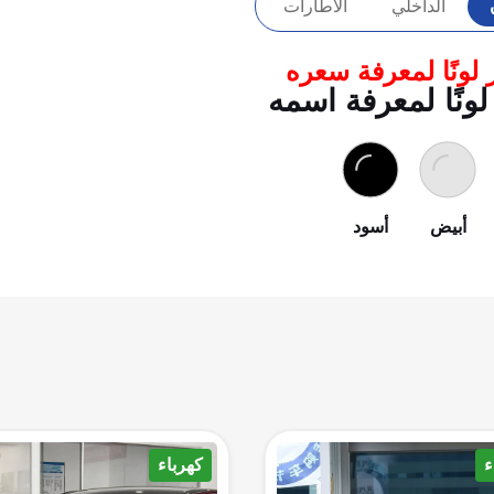
الداخلي
الاطارات
 لونًا لمعرفة سعره
لونًا لمعرفة اسمه
أبيض
أسود
ء
هجينه/شاحن