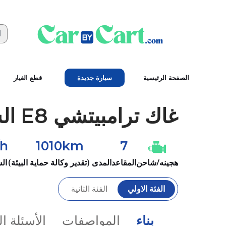
الصفحة الرئيسية
سيارة جديدة
قطع الغيار
غاك
ترامبيتشي E8 الشرف #2025
h
1010km
7
هجينه/شاحن
المقاعد
المدى (تقدير وكالة حماية البيئة)
ال
الفئة الاولي
الفئة الثانية
بناء
المواصفات
الأسئلة ا