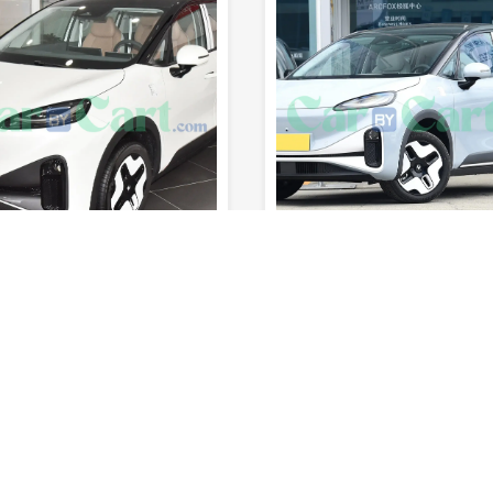
sec
170km/h
990km
7
11sec
160km/h
500km
المدى (خزان
السرعة
0-100 كم/
المدى (خزان
السرعة
الوقود)
القصوى
ساعة
المقاعد
الوقود)
القصوى
س
 تقييمه بعد
لم يتم تقييمه بعد
س الكوالا 2025
غاك ترامبتشي E8 2025
رابعة
كهربائي
إم بي في
لا .CC
الفئة الاولي
كهربائي
إم بي في
2000CC
24,5