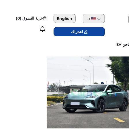
دولار امريكي
عربة التسوق (
0
)
English
اشتراك
حن EV