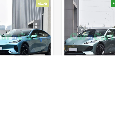
كهرباء
ec
155km/h
400km
5
7.5sec
175km/h
1330km
المدى (خزان
السرعة
0-100 كم/
المدى (خزان
السرعة
الوقود)
القصوى
ساعة
المقاعد
الوقود)
القصوى
س
 تقييمه بعد
لم يتم تقييمه بعد
ال L07 2025
اورا ورا الباليه القط 2025
اولي
كهربائي
هاتشباك
1500CC
الفئة الاولي
كهربائي
هاتشباك
لا .CC