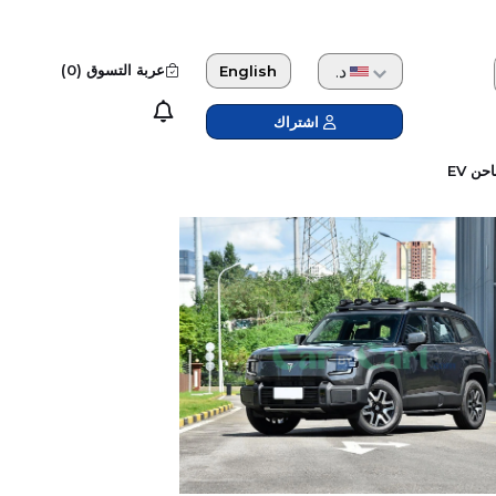
دولار امريكي
عربة التسوق (
0
)
English
اشتراك
حن EV