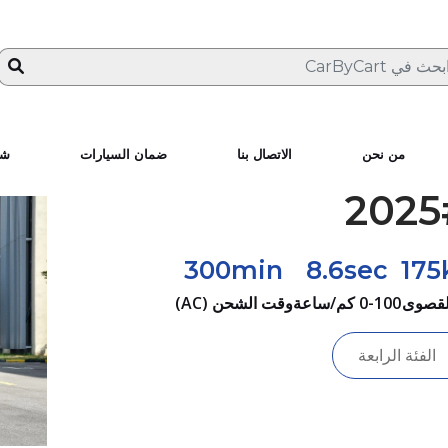
من نحن
الاتصال بنا
ضمان السيارات
شا
300min
8.6sec
175
لقصوى
0-100 كم/ساعة
وقت الشحن (AC)
الفئة الرابعة