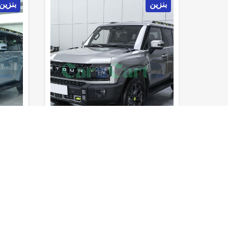
بنزين
بنزي
5
8sec
180km/h
790km
5
8sec
0-100 كم/
المدى (خزان
السرعة
0-100 كم/
ساعة
المقاعد
الوقود)
القصوى
ساعة
المقاعد
لم يتم تقييمه بعد
لم يتم
جيتور تي 2 2025
جيتور ت
الفئة الثانية
اوتوماتيك
أس يو في
الفئة ا