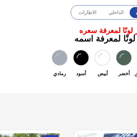
الداخلي
الاطارات
 لونًا لمعرفة سعره
لونًا لمعرفة اسمه
أخضر
أبيض
أسود
رمادي