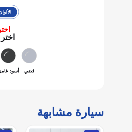
الألوان
اختر
اختر 
فضي
أسود غامق
سيارة مشابهة