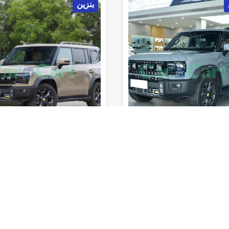
ن
بنزين
ec
175km/h
800km
5
8sec
180km/h
790km
المدى (خزان
السرعة
0-100 كم/
المدى (خزان
السرعة
الوقود)
القصوى
ساعة
المقاعد
الوقود)
القصوى
 تقييمه بعد
لم يتم تقييمه بعد
ي 2 2025
دبابة خزان 2025
لثالثة
اوتوماتيك
أس يو في
الفئة الاولي
اوتوماتيك
أس يو في