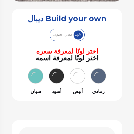
Build your own ديبال
الألوان
الداخلي
الاطارات
اختر لونًا لمعرفة سعره
اختر لونًا لمعرفة اسمه
رمادي
أبيض
أسود
سيان