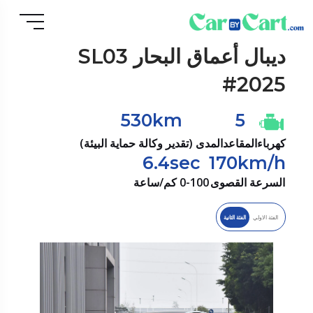
ديبال
أعماق البحار SL03
#2025
530km
5
كهرباء
المقاعد
المدى (تقدير وكالة حماية البيئة)
6.4sec
170km/h
السرعة القصوى
0-100 كم/ساعة
الفئة الاولي
الفئة الثانية