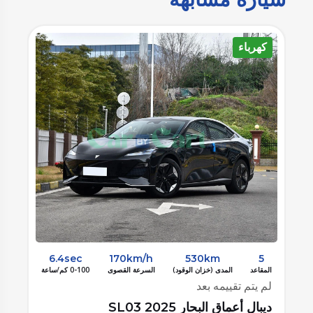
كهرباء
ه
6.4sec
170km/h
530km
5
المقاعد
المدى (خزان الوقود)
السرعة القصوى
0-100 كم/ساعة
الم
لم يتم تقييمه بعد
لم
ديبال أعماق البحار SL03 2025
ديب