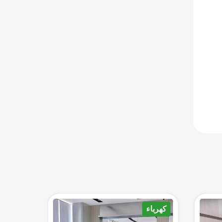
كهرباء