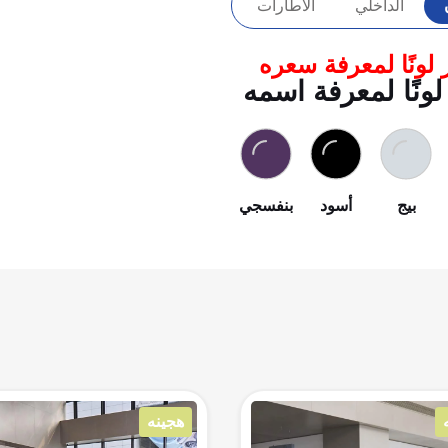
الداخلي
الاطارات
 لونًا لمعرفة سعره
لونًا لمعرفة اسمه
بيج
أسود
بنفسجي
هجينه
كهرباء