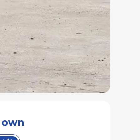
ur own