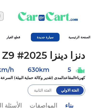
الصفحة الرئيسية
سيارة جديدة
قطع الغيار
دنزا
دينزا Z9 #2025
km/h
630km
5
كهرباء
المقاعد
المدى (تقدير وكالة حماية البيئة)
السرعة 
الفئة الاولي
الفئة الثانية
بناء
المواصفات
الأسئلة ا