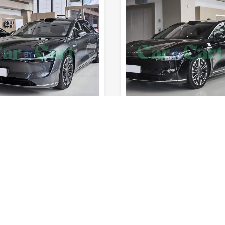
700km
5
7.3sec
202km/h
1170km
5
المدى (خزان
السرعة
0-100 كم/
المدى (خزان
المقاعد
الوقود)
القصوى
ساعة
المقاعد
الوقود)
لم يتم تقييمه بعد
لم يتم تقييمه ب
هيما ستيلاتو S9 2025
افاتار 12 2025
الفئة الثالثة
كهربائي
سيدان
1500CC
الفئة الثانية
كهربا
تبدأ : $ 53,000
تبدأ : $ 47,500