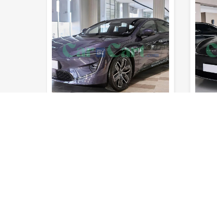
3.8sec
220km/h
700km
5
3.8sec
220km/h
السرعة
0-100 كم/
المدى (خزان
السرعة
0-100 كم/
القصوى
ساعة
المقاعد
الوقود)
القصوى
ساعة
عد
لم يتم تقييمه بعد
افاتار 12 2025
ئي
سيدان
لا .CC
الفئة الثالثة
كهربائي
سيدان
لا .CC
تبدأ : $ 53,000