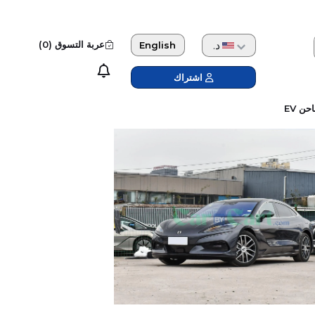
دولار امريكي
عربة التسوق (
0
)
English
اشتراك
حن EV