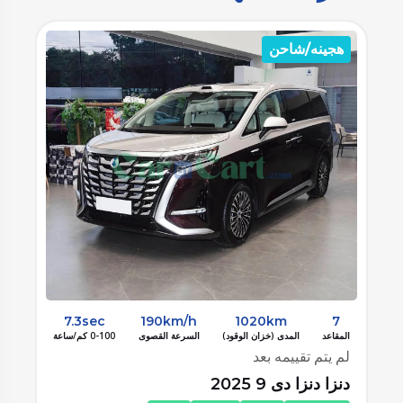
هجينه/شاحن
7.3sec
190km/h
1020km
7
المقاعد
المدى (خزان الوقود)
السرعة القصوى
0-100 كم/ساعة
لم يتم تقييمه بعد
دنزا دنزا دی 9 2025