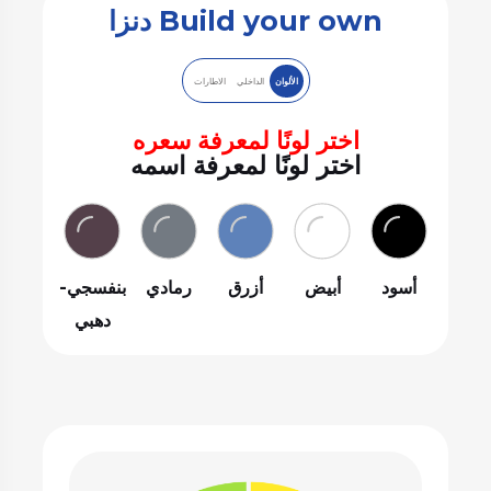
Build your own دنزا
الألوان
الداخلي
الاطارات
اختر لونًا لمعرفة سعره
اختر لونًا لمعرفة اسمه
أسود
أبيض
أزرق
رمادي
بنفسجي-
دهبي