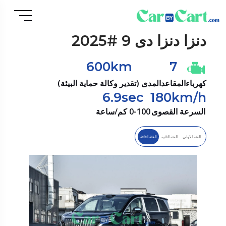
دنزا
دنزا دی 9 #2025
600km
7
كهرباء
المقاعد
المدى (تقدير وكالة حماية البيئة)
6.9sec
180km/h
السرعة القصوى
0-100 كم/ساعة
الفئة الاولي
الفئة الثانية
الفئة الثالثة