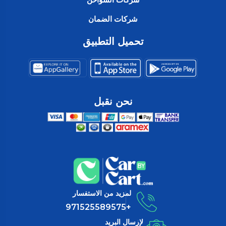
شركات الضمان
تحميل التطبيق
نحن نقبل
لمزيد من الاستفسار
+971525589575
لإرسال البريد