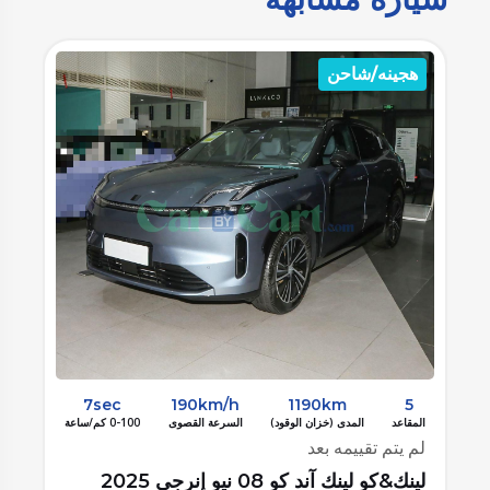
هجينه/شاحن
ه
7sec
190km/h
1190km
5
المقاعد
المدى (خزان الوقود)
السرعة القصوى
0-100 كم/ساعة
الم
لم يتم تقييمه بعد
لم
لينك&كو لينك آند كو 08 نيو إنرجي 2025
لين