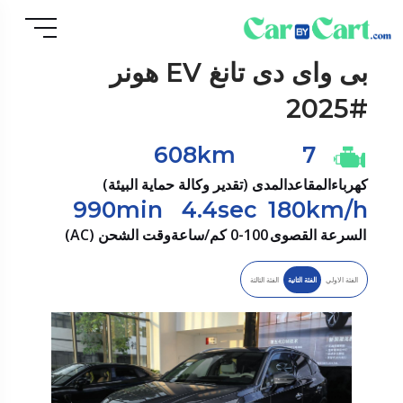
بى واى دى
تانغ EV هونر
#2025
608km
7
كهرباء
المقاعد
المدى (تقدير وكالة حماية البيئة)
990min
4.4sec
180km/h
السرعة القصوى
0-100 كم/ساعة
وقت الشحن (AC)
الفئة الاولي
الفئة الثانية
الفئة الثالثة