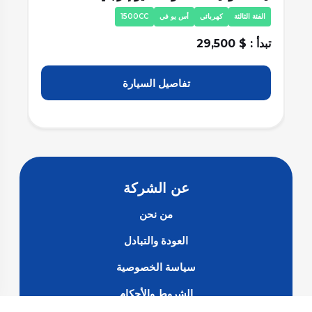
الفئة الثالثة
كهربائي
أس يو في
1500CC
ا
تبدأ : $ 29,500
تبد
تفاصيل السيارة
عن الشركة
من نحن
العودة والتبادل
سياسة الخصوصية
الشروط والأحكام