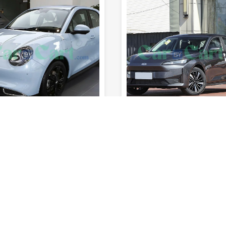
sec
185km/h
1700km
5
8sec
150km/h
400km
المدى (خزان
السرعة
0-100 كم/
المدى (خزان
السرعة
الوقود)
القصوى
ساعة
المقاعد
الوقود)
القصوى
س
 تقييمه بعد
لم يتم تقييمه بعد
را ميو 2025
بى واى دى ختم 07 M-i
اولي
كهربائي
سيدان
لا .CC
2025
15,5
الفئة الاولي
كهربائي
سيدان
500CC