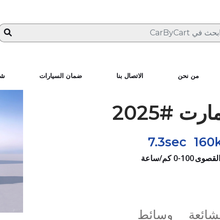
من نحن
الاتصال بنا
ضمان السيارات
شا
ت #2025
7.3sec
160
القصوى
0-100 كم/ساعة
لشائعة
وسائط