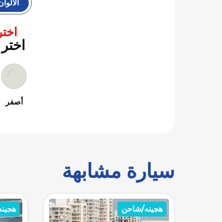
الألوان
اختر
اختر 
أصفر
سيارة مشابهة
هجينه/شاحن
كهربا