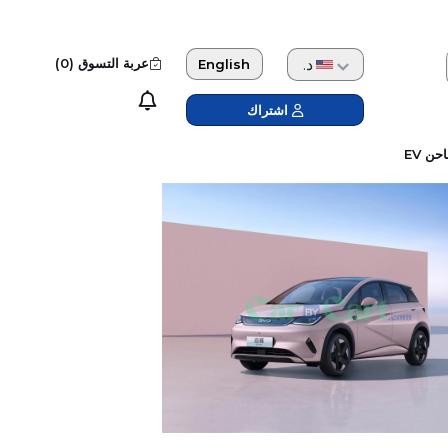
دولار امريكي
عربة التسوق (
0
)
English
اشتراك
حن EV