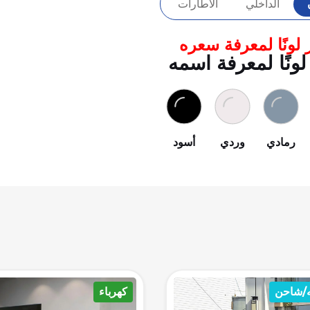
الداخلي
الاطارات
 لونًا لمعرفة سعره
لونًا لمعرفة اسمه
رمادي
وردي
أسود
ء
هجينه/شاحن