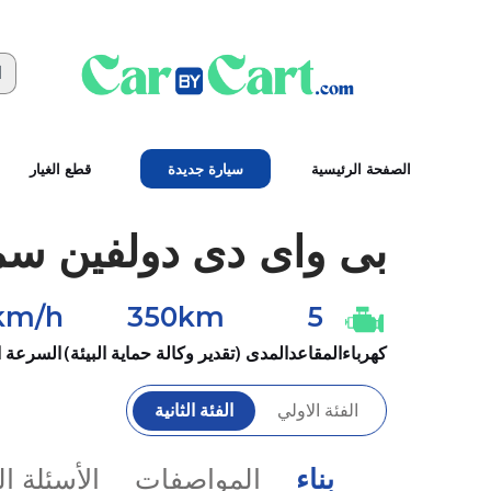
الصفحة الرئيسية
سيارة جديدة
قطع الغيار
بى واى دى
دولفين سمار
km/h
350km
5
كهرباء
المقاعد
المدى (تقدير وكالة حماية البيئة)
السرعة 
الفئة الاولي
الفئة الثانية
بناء
المواصفات
الأسئلة ا