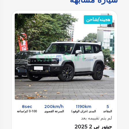
بنزين
ب
8sec
180km/h
790km
5
المقاعد
المدى (خزان الوقود)
السرعة القصوى
0-100 كم/ساعة
الم
لم يتم تقييمه بعد
لم
جيتور تي 2 2025
جيت