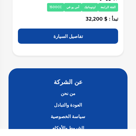
الفئة الاولي
اوتوماتيك
أس يو في
2000CC
ا
تبدأ : $ 22,900
تبد
تفاصيل السيارة
عن الشركة
من نحن
العودة والتبادل
سياسة الخصوصية
الشروط والأحكام