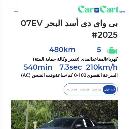
بى واى دى
أسد البحر 07EV
#2025
480km
5
كهرباء
المقاعد
المدى (تقدير وكالة حماية البيئة)
540min
7.3sec
210km/h
السرعة القصوى
0-100 كم/ساعة
وقت الشحن (AC)
الفئة الاولي
الفئة الثانية
الفئة الثالثة
الفئة الرابعة