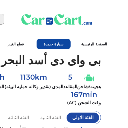
الصفحة الرئيسية
سيارة جديدة
قطع الغيار
بى واى دى
أسد البحر 05DM-i #2025
h
1130km
5
هجينه/شاحن
المقاعد
المدى (تقدير وكالة حماية البيئة)
ال
167min
وقت الشحن (AC)
الفئة الاولي
الفئة الثانية
الفئة الثالثة