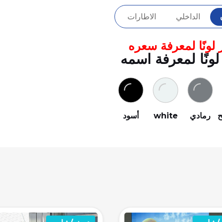
الداخلي
الاطارات
 لونًا لمعرفة سعره
لونًا لمعرفة اسمه
ح
رمادي
white
أسود