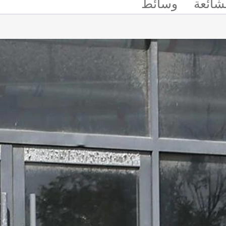
لشائعة
وسائط