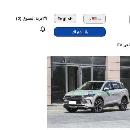
دولار امريكي
عربة التسوق (
0
)
English
اشتراك
حن EV