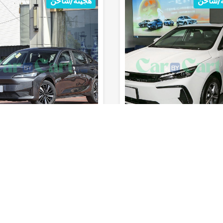
ه/شاحن
هجينه/شاحن
sec
185km/h
1240km
5
7.9sec
185km/h
1190km
المدى (خزان
السرعة
0-100 كم/
المدى (خزان
السرعة
الوقود)
القصوى
ساعة
المقاعد
الوقود)
القصوى
س
 تقييمه بعد
لم يتم تقييمه بعد
تشيوان A05 2025
شانجان تشيوان A05 2025
اولي
كهربائي
سيدان
1500CC
الفئة الثانية
كهربائي
سيدان
500CC