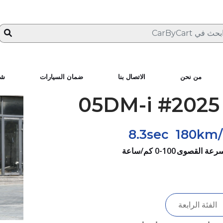
من نحن
الاتصال بنا
ضمان السيارات
شا
8.3sec
180km/
سرعة القصوى
0-100 كم/ساعة
الفئة الرابعة