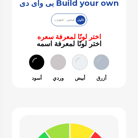
Build your own بى واى دى
الألوان
الداخلي
الاطارات
اختر لونًا لمعرفة سعره
اختر لونًا لمعرفة اسمه
أزرق
أبيض
وردي
أسود