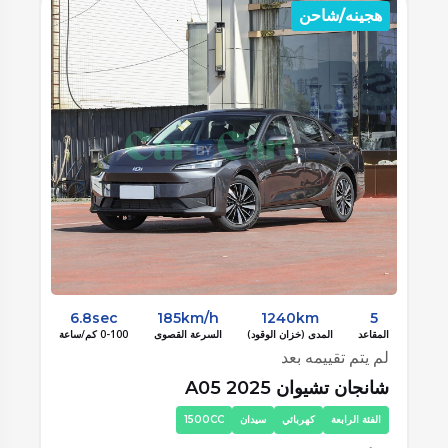
كهرباء
ه
8sec
150km/h
400km
5
المقاعد
المدى (خزان الوقود)
السرعة القصوى
0-100 كم/ساعة
الم
لم يتم تقييمه بعد
لم
اورا اورا ميو 2025
بى
الفئة الاولي
كهربائي
سيدان
لا .CC
ا