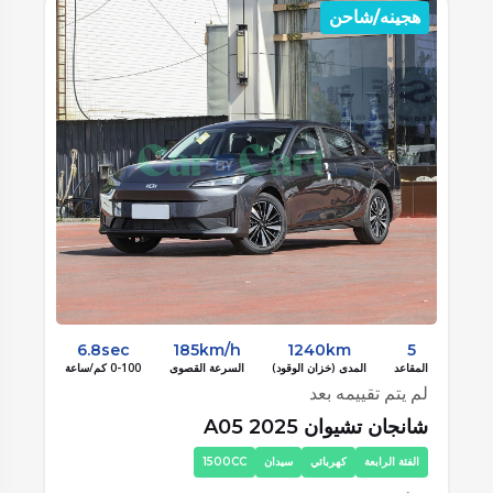
هجينه/شاحن
ه
7.9sec
185km/h
1080km
5
المقاعد
المدى (خزان الوقود)
السرعة القصوى
0-100 كم/ساعة
الم
لم يتم تقييمه بعد
لم
بى واى دى تشين بلس DM-i الشرف 2025
بى
الفئة الاولي
كهربائي
سيدان
1500CC
ا