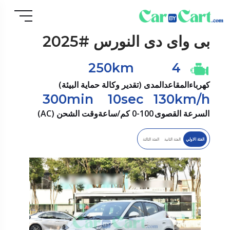
بى واى دى
النورس #2025
250km
4
كهرباء
المقاعد
المدى (تقدير وكالة حماية البيئة)
300min
10sec
130km/h
السرعة القصوى
0-100 كم/ساعة
وقت الشحن (AC)
الفئة الاولي
الفئة الثانية
الفئة الثالثة