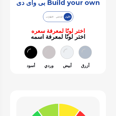
Build your own بى واى دى
الألوان
الداخلي
الاطارات
اختر لونًا لمعرفة سعره
اختر لونًا لمعرفة اسمه
أزرق
أبيض
وردي
أسود