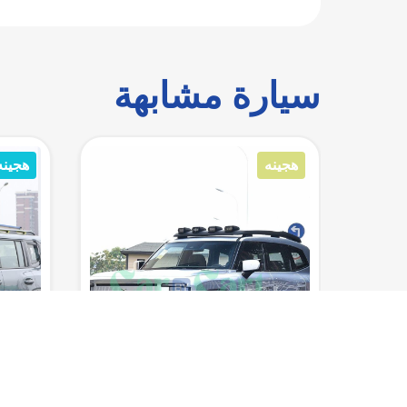
سيارة مشابهة
هجينه/شاحن
هجين