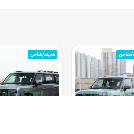
ه/شاحن
هجينه/شاحن