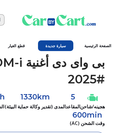
الصفحة الرئيسية
سيارة جديدة
قطع الغيار
بى واى دى
#2025
h
1330km
5
هجينه/شاحن
المقاعد
المدى (تقدير وكالة حماية البيئة)
ال
600min
وقت الشحن (AC)