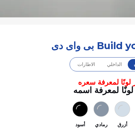
Bu بى واى دى
الداخلي
الاطارات
 لونًا لمعرفة سعره
لونًا لمعرفة اسمه
أزرق
رمادي
أسود