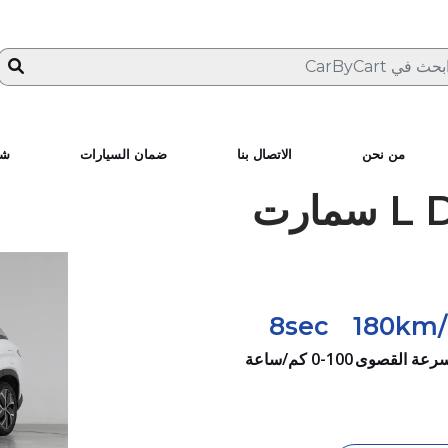
من نحن
الاتصال بنا
ضمان السيارات
شا
أغنية L DM-i سمارت
8sec
180km/
سرعة القصوى
0-100 كم/ساعة