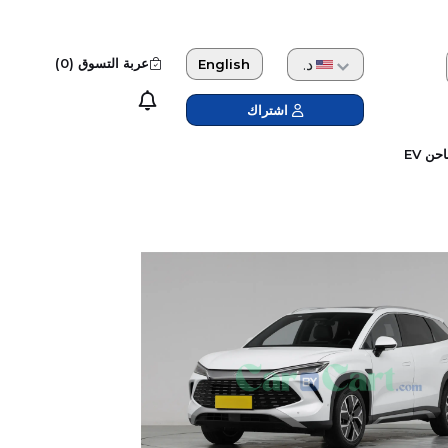
دولار امريكي
عربة التسوق (
0
)
English
اشتراك
حن EV