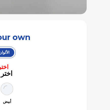
ild your own
الألوان
اختر
اختر 
أبيض