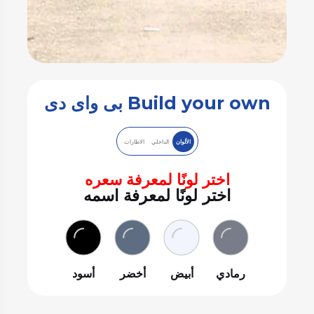
Build your own بى واى دى
الألوان
الداخلي
الاطارات
اختر لونًا لمعرفة سعره
اختر لونًا لمعرفة اسمه
رمادي
أبيض
أخضر
أسود