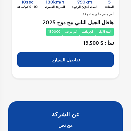
10sec
180km/h
790km
5
المقاعد
المدى (خزان الوقود)
السرعة القصوى
0-100 كم/ساعة
الم
لم يتم تقييمه بعد
لم
هافال الجيل الثاني بيج دوج 2025
ها
الفئة الاولي
اوتوماتيك
أس يو في
1500CC
ا
تبدأ : $ 19,500
تبد
تفاصيل السيارة
عن الشركة
من نحن