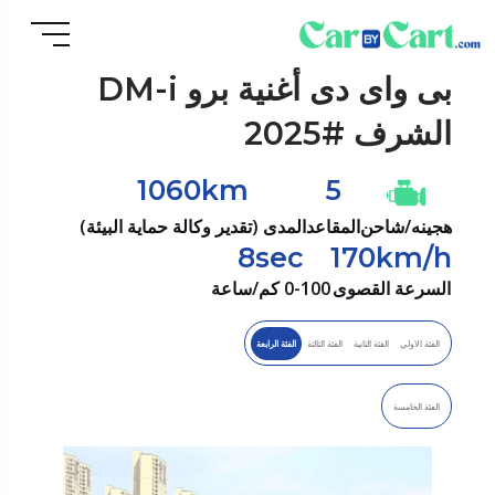
بى واى دى
أغنية برو DM-i
الشرف #2025
1060km
5
هجينه/شاحن
المقاعد
المدى (تقدير وكالة حماية البيئة)
8sec
170km/h
السرعة القصوى
0-100 كم/ساعة
الفئة الاولي
الفئة الثانية
الفئة الثالثة
الفئة الرابعة
الفئة الخامسة