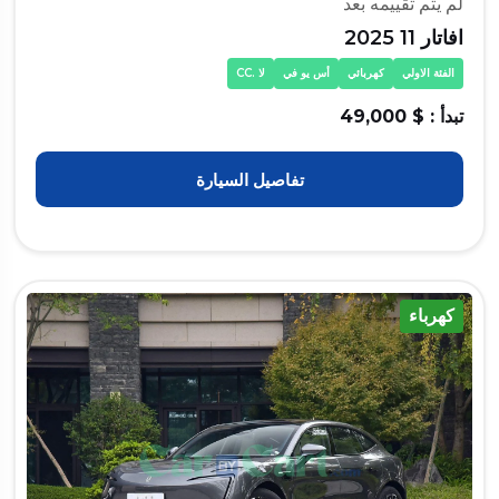
لم يتم تقييمه بعد
افاتار 11 2025
الفئة الاولي
كهربائي
أس يو في
لا .CC
تبدأ : $ 49,000
تفاصيل السيارة
كهرباء