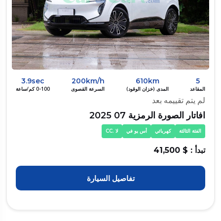
3.9sec
200km/h
610km
5
المقاعد
المدى (خزان الوقود)
السرعة القصوى
0-100 كم/ساعة
لم يتم تقييمه بعد
افاتار الصورة الرمزية 07 2025
الفئة الثالثة
كهربائي
أس يو في
لا .CC
تبدأ : $ 41,500
تفاصيل السيارة