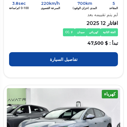
3.8sec
220km/h
700km
5
المقاعد
المدى (خزان الوقود)
السرعة القصوى
0-100 كم/ساعة
لم يتم تقييمه بعد
افاتار 12 2025
الفئة الثانية
كهربائي
سيدان
لا .CC
تبدأ : $ 47,500
تفاصيل السيارة
كهرباء