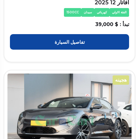
افاتار 12 2025
الفئة الاولي
كهربائي
سيدان
1500CC
تبدأ : $ 39,000
تفاصيل السيارة
هجينه