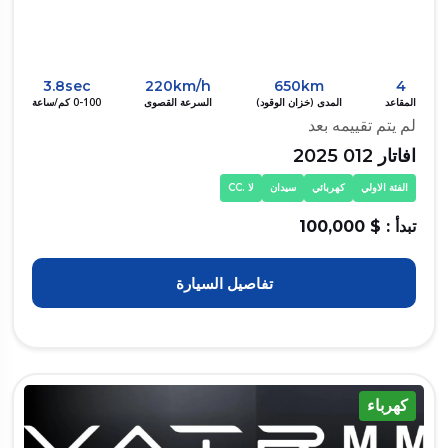
3.8sec
220km/h
650km
4
المقاعد
المدى (خزان الوقود)
السرعة القصوى
0-100 كم/ساعة
لم يتم تقييمه بعد
افاتار 012 2025
الفئة الاولي
كهربائي
سيدان
لا .CC
تبدأ : $ 100,000
تفاصيل السيارة
كهرباء