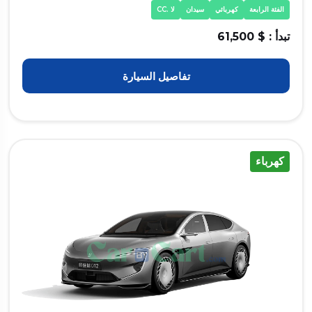
الفئة الرابعة
كهربائي
سيدان
لا .CC
تبدأ : $ 61,500
تفاصيل السيارة
كهرباء