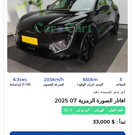
6.3sec
200km/h
650km
5
المقاعد
المدى (خزان الوقود)
السرعة القصوى
0-100 كم/ساعة
لم يتم تقييمه بعد
افاتار الصورة الرمزية 07 2025
الفئة الاولي
كهربائي
أس يو في
لا .CC
تبدأ : $ 33,000