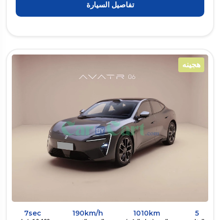
تفاصيل السيارة
هجينه
7sec
190km/h
1010km
5