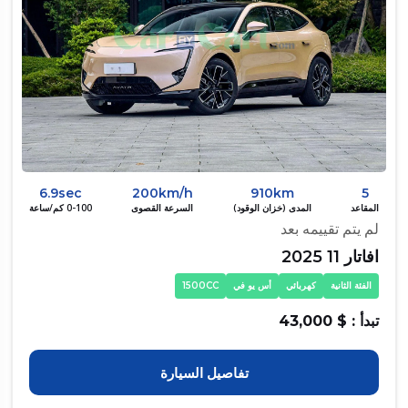
6.9sec
200km/h
910km
5
المقاعد
المدى (خزان الوقود)
السرعة القصوى
0-100 كم/ساعة
لم يتم تقييمه بعد
افاتار 11 2025
الفئة الثانية
كهربائي
أس يو في
1500CC
تبدأ : $ 43,000
تفاصيل السيارة