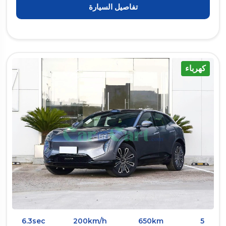
تفاصيل السيارة
كهرباء
6.3sec
200km/h
650km
5