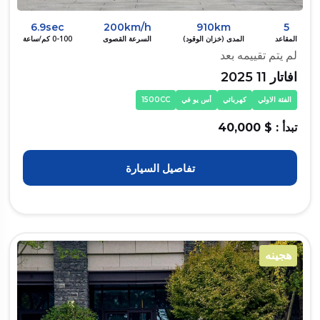
6.9sec
200km/h
910km
5
المقاعد
المدى (خزان الوقود)
السرعة القصوى
0-100 كم/ساعة
لم يتم تقييمه بعد
افاتار 11 2025
الفئة الاولي
كهربائي
أس يو في
1500CC
تبدأ : $ 40,000
تفاصيل السيارة
هجينه