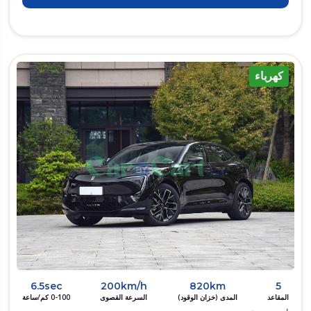
كهرباء
6.5sec
200km/h
820km
5
المقاعد
المدى (خزان الوقود)
السرعة القصوى
0-100 كم/ساعة