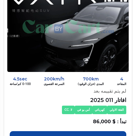
4.5sec
200km/h
700km
4
المقاعد
المدى (خزان الوقود)
السرعة القصوى
0-100 كم/ساعة
لم يتم تقييمه بعد
افاتار 011 2025
الفئة الاولي
كهربائي
أس يو في
لا .CC
تبدأ : $ 86,000