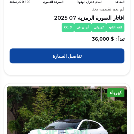
المقاعد
المدى (خزان الوقود)
السرعة القصوى
0-100 كم/ساعة
لم يتم تقييمه بعد
افاتار الصورة الرمزية 07 2025
الفئة الثانية
كهربائي
أس يو في
لا .CC
تبدأ : $ 36,000
تفاصيل السيارة
كهرباء