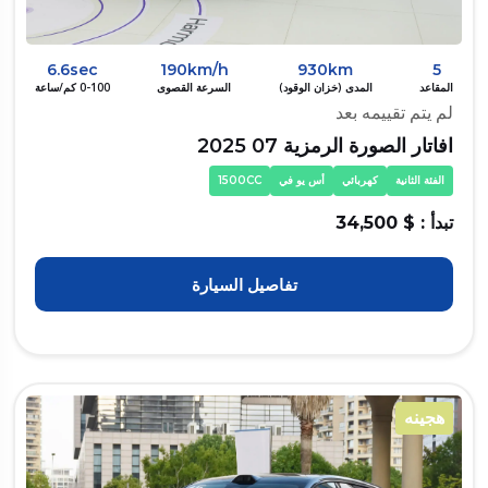
6.6sec
190km/h
930km
5
المقاعد
المدى (خزان الوقود)
السرعة القصوى
0-100 كم/ساعة
لم يتم تقييمه بعد
افاتار الصورة الرمزية 07 2025
الفئة الثانية
كهربائي
أس يو في
1500CC
تبدأ : $ 34,500
تفاصيل السيارة
هجينه