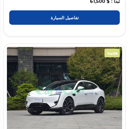
تبدأ : $ 61,500
تفاصيل السيارة
هجينه