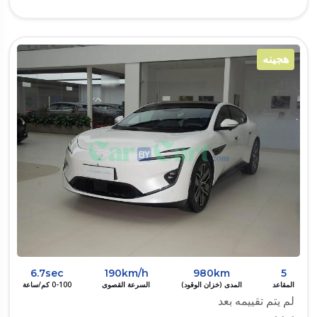
هجينه
6.7sec
190km/h
980km
5
المقاعد
المدى (خزان الوقود)
السرعة القصوى
0-100 كم/ساعة
لم يتم تقييمه بعد