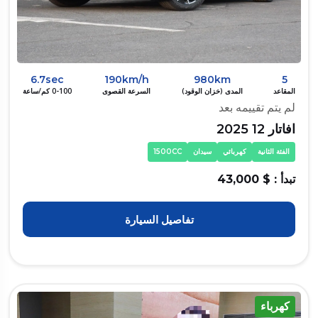
6.7sec
190km/h
980km
5
المقاعد
المدى (خزان الوقود)
السرعة القصوى
0-100 كم/ساعة
لم يتم تقييمه بعد
افاتار 12 2025
الفئة الثانية
كهربائي
سيدان
1500CC
تبدأ : $ 43,000
تفاصيل السيارة
كهرباء