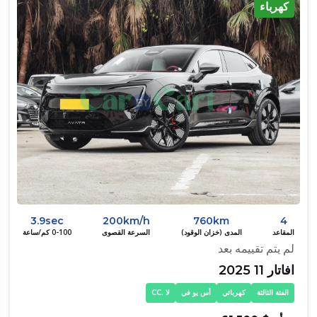
كهرباء
3.9sec
200km/h
760km
4
المقاعد
المدى (خزان الوقود)
السرعة القصوى
0-100 كم/ساعة
لم يتم تقييمه بعد
افاتار 11 2025
الفئة الثالثة
كهربائي
أس يو في
لا .CC