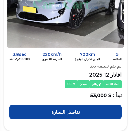
3.8sec
220km/h
700km
5
المقاعد
المدى (خزان الوقود)
السرعة القصوى
0-100 كم/ساعة
لم يتم تقييمه بعد
افاتار 12 2025
الفئة الثالثة
كهربائي
سيدان
لا .CC
تبدأ : $ 53,000
تفاصيل السيارة