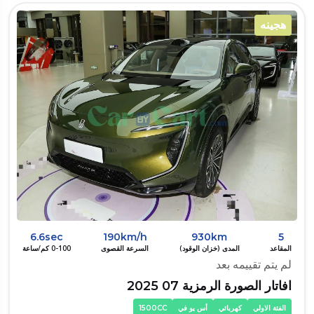
هجينه
6.6sec
190km/h
930km
5
المقاعد
المدى (خزان الوقود)
السرعة القصوى
0-100 كم/ساعة
لم يتم تقييمه بعد
افاتار الصورة الرمزية 07 2025
الفئة الاولي
كهربائي
أس يو في
1500CC