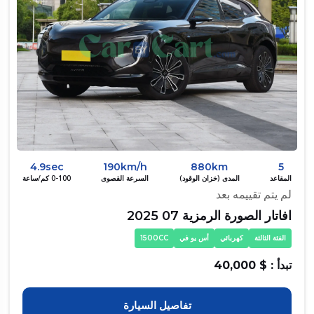
4.9sec
190km/h
880km
5
المقاعد
المدى (خزان الوقود)
السرعة القصوى
0-100 كم/ساعة
لم يتم تقييمه بعد
افاتار الصورة الرمزية 07 2025
الفئة الثالثة
كهربائي
أس يو في
1500CC
تبدأ : $ 40,000
تفاصيل السيارة