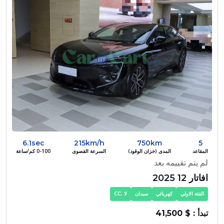
6.1sec
215km/h
750km
5
المقاعد
المدى (خزان الوقود)
السرعة القصوى
0-100 كم/ساعة
لم يتم تقييمه بعد
افاتار 12 2025
الفئة الاولي
كهربائي
سيدان
لا .CC
تبدأ : $ 41,500