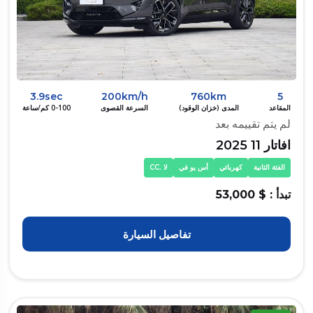
3.9sec
200km/h
760km
5
المقاعد
المدى (خزان الوقود)
السرعة القصوى
0-100 كم/ساعة
لم يتم تقييمه بعد
افاتار 11 2025
الفئة الثانية
كهربائي
أس يو في
لا .CC
تبدأ : $ 53,000
تفاصيل السيارة